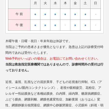
月
火
水
木
金
土
日
午 前
●
●
●
●
●
●
-
午 後
●
●
●
-
●
●
-
木曜午後・日曜・祝日・年末年始は休診です。
当院はご予約の患者さまが優先となります。急患は上記の診療受付時
間内であれば受付いたします。
Web予約がいっぱいの場合は、お電話にてお問い合わせください。
当院は救急指定医療機関ではありませんので、診療時間外の受付は行
っておりません。
近視、遠視、乱視などの屈折異常、子どもの近視進行抑制、ICL（ア
イシーエル/眼内コンタクトレンズ）、老視や眼精疲労、花粉症、ア
レルギー性結膜炎など各種結膜炎、白内障、緑内障、糖尿病網膜症、
ぶどう膜炎、網膜剥離、網膜色素変性症、加齢黄斑（おうはん）変
性、網膜静脈分枝閉塞症、網膜中心静脈閉塞症、小児眼科（斜視・弱